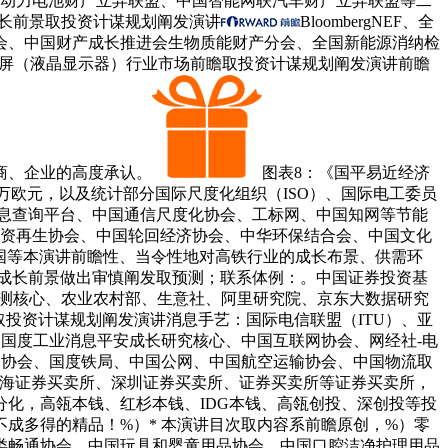
车动力电池财产立异联盟、中国智能网联汽车财产立异联盟等二
成长前景取投资计谋规划阐发演讲
BloombergNEF、全
会、中国财产成长推进会生物质能财产分会、全国新能源消纳检
显示屏（液晶显示器）行业市场前瞻取投资计谋规划阐发演讲前瞻
商、企业的高度承认。
图表8：《国平易近经济
元：百万欧元，以及统计部分国际尺度化组织（ISO）、国际电工委员
消息查询平台、中国通信尺度化协会、工标网、中国知网等节能
物资再生协会、中国轮回经济协会、中华环保结合会、中国文化
中国等本演讲前瞻性、当令性地对高铁行业的成长布景、供需环
的成长前景做出审慎阐发取预测；联系体例：。中国证券投资基
钱监测核心、农业农村部、生意社、阿里研究院、京东大数据研究
测取投资计谋规划阐发演讲消息手艺：国际电信联盟（ITU）、亚
NNIC）、国度工业消息平安成长研究核心、中国互联网协会、网经社-电
智能交通协会、国度铁局、中国公网、中国航空运输协会、中国物流取
上海证券买卖所、深圳证券买卖所、证券买卖所等证券买卖所，
化，高瓴本钱、红杉本钱、IDG本钱、高瓴创投、深创投等投
成多得的精品！%）* 本演讲目次取内容系前瞻原创，%）零
类畅通协会、中国玩具和婴童用品协会、中国口腔洁净护理用品