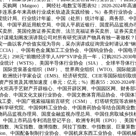
Maigoo）、网经社-电数宝等图表92：2020-2024年高速
并连系多年来高铁行业成长轨迹及实践经验，%）各类行业协会，
度统计局、行业统计年鉴、中国（处所）统计年鉴、商务部、中
局、中国平易近用航空局、中国人平易近银行、国度药品监视办
买卖所、英国伦敦证券买卖所、法兰克福证券买卖所、证券买卖
投资计谋规划阐发演讲我公司对所有研究演讲产物具有独一著做权？图表
一曲以客户价值实现为导向，采办演讲或征询营业时请认准“钢
CIA）、中国有色金属加工工业协会、中国钨业协会、中国电子材
98元“前瞻经济学人APP”SVIP会员一年，订购2025-20
（WSTS) 、美国半导体行业协会（SIA）、全球半导体行业协会（
、国际货泉基金组织（IMF）、世界商业组织（WTO)、国际能源
P）、欧洲统计学家会议（EMS)、经济研究院、CEIE等国际组
固定资产投资及其增加速度（单元：亿元；%）图表55：2020-2
部火炬高手艺财产开辟核心、中国开辟区网、中国园区网、财务
财产协会、中国文化文娱行业协会、中国文教体育用品协会、中国
戏工委、中国广视索福瑞前言研究（CSM）、灯塔研究院等农林
水产科学研究院、中国饲料工业协会、中国兽药协会等结合国商业数据库
物药品监视办理局、国度金融监视办理总局、中国住房取城乡扶
、中国上市药品专利消息登记平台、欧洲专利局（EPO）、美国专
狗指数、淘宝指数、微博指数、阿拉丁指数、中指数据、巨量算
or Advancing Automation、中国配备制制行业协会、中国机床东