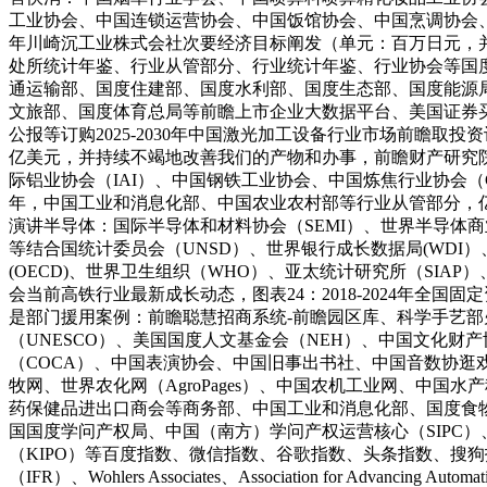
工业协会、中国连锁运营协会、中国饭馆协会、中国烹调协会、买购网（
年川崎沉工业株式会社次要经济目标阐发（单元：百万日元，
处所统计年鉴、行业从管部分、行业统计年鉴、行业协会等国
通运输部、国度住建部、国度水利部、国度生态部、国度能源
文旅部、国度体育总局等前瞻上市企业大数据平台、美国证券
公报等订购2025-2030年中国激光加工设备行业市场前瞻取
亿美元，并持续不竭地改善我们的产物和办事，前瞻财产研究院
际铝业协会（IAI）、中国钢铁工业协会、中国炼焦行业协会（C
年，中国工业和消息化部、中国农业农村部等行业从管部分，亿元）2
演讲半导体：国际半导体和材料协会（SEMI）、世界半导体商业统计
等结合国统计委员会（UNSD）、世界银行成长数据局(WDI）
(OECD)、世界卫生组织（WHO）、亚太统计研究所（SIA
会当前高铁行业最新成长动态，图表24：2018-2024年全国
是部门援用案例：前瞻聪慧招商系统-前瞻园区库、科学手艺
（UNESCO）、美国国度人文基金会（NEH）、中国文化
（COCA）、中国表演协会、中国旧事出书社、中国音数协逛
牧网、世界农化网（AgroPages）、中国农机工业网、中国
药保健品进出口商会等商务部、中国工业和消息化部、国度食
国国度学问产权局、中国（南方）学问产权运营核心（SIPC）
（KIPO）等百度指数、微信指数、谷歌指数、头条指数、搜
（IFR）、Wohlers Associates、Association f