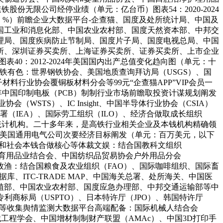
铁股份无限公司经停业绩（单元：亿台币）图表54：2020-2024
%）前瞻企业大数据平台-企查猫、国度及处所统计局、中国及
国工业和消息化部、中国农业农村部、国度天然资本部、中邦交
理局、国度疾病防止节制局、国度片子局、国度电视总局、中国
所、深圳证券买卖所、上海证券买卖所、证券买卖所、上市企业
40：2012-2024年美国国内出产总值变化趋向图（单元：十
铁有色：世界钢铁协会、美国地质查询拜访局（USGS）、国
料行业协会覆铜板材料分会等99元“企查猫APP”VIP会员一
30年中国印制电板（PCB）制制行业市场前瞻取投资计谋规划阐发
WSTS）、IC Insight、中国半导体行业协会（CSIA）
署（IEA）、国际劳工组织（ILO）、经济合做取成长组织
织取统计机构。二十多年来，是高铁行业相关企业及本钱机构精确领
024年美国通用电气公司次要经济目标阐发（单元：百万美元，以下
部和社会本钱合做核心等体裁文娱：结合国教科文组织
体育用品业结合会、中国纺织品贸易协会户外用品分会
牧渔：结合国粮食及农业组织（FAO）、国际咖啡组织、国际畜
、ITC-TRADE MAP、中国海关总署、处所海关、中国医
植部、中国农业农村部、国度应急办理部、中邦交通运输部等中
利商标局（USPTO）、日本特许厅（JPO）、韩国特许厅
数等收集舆情监测大数据平台高端配备：国际机械人结合会
西工业协会、中国机械工程学会、中国增材制制财产联盟（AMAc）、中国3D打印手