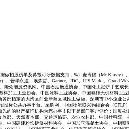
股仿单及募投可研数据支持，%）麦肯锡（Mc Kinsey）、（
ger）、普华永道、埃森哲、Gartner、IDC、IHS Markit、Grand V
合会、隆众能源资讯网、中国石油畅通协会、中国化工经济手艺成
料加工工业协会、中国涂料工业协会、中国氟硅无机材料工业协会（C
商务部指定的大湾区商业摩擦区域性工做坐、深圳市中小企业公
招投标公共办事平台、采购网、中国物流取采购结合会（CFLP
领先的的财产征询机构为您办事！以下是部门客户评价：国度/处
文旅部、天然资本部、交通运输部、农业农村部、中国社科院、
中国建建粉饰拆修材料协会、中国加气混凝土协会、中指研究院、