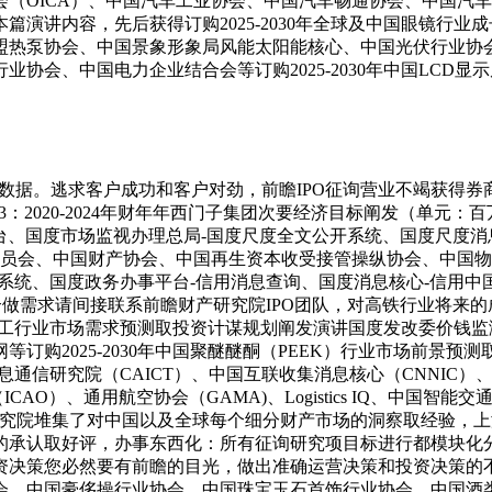
（OICA）、中国汽车工业协会、中国汽车畅通协会、中国汽
演讲内容，先后获得订购2025-2030年全球及中国眼镜行业
欧盟热泵协会、中国景象形象局风能太阳能核心、中国光伏行业协
协会、中国电力企业结合会等订购2025-2030年中国LCD
用数据。逃求客户成功和客户对劲，前瞻IPO征询营业不竭获得券
图表53：2020-2024年财年年西门子集团次要经济目标阐发（单
平台、国度市场监视办理总局-国度尺度全文公开系统、国度尺度
委员会、中国财产协会、中国再生资本收受接管操纵协会、中国
系统、国度政务办事平台-信用消息查询、国度消息核心-信用
合做需求请间接联系前瞻财产研究院IPO团队，对高铁行业将来
国氟化工行业市场需求预测取投资计谋规划阐发演讲国度发改委价
订购2025-2030年中国聚醚醚酮（PEEK）行业市场前景预
rch、中国消息通信研究院（CAICT）、中国互联收集消息核心（C
AO）、通用航空协会（GAMA)、Logistics IQ、中国
研究院堆集了对中国以及全球每个细分财产市场的洞察取经验，
的承认取好评，办事东西化：所有征询研究项目标进行都模块化分
决策您必然要有前瞻的目光，做出准确运营决策和投资决策的不
会、中国豪侈操行业协会、中国珠宝玉石首饰行业协会、中国酒