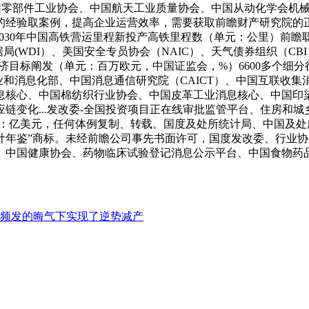
部件工业协会、中国航天工业质量协会、中国从动化学会机械人专业
的经验取案例，提高企业运营效率，需要获取前瞻财产研究院的
5-2030年中国高铁营运里程新投产高铁里程数（单元：公里）
(WDI）、美国安全专员协会（NAIC）、天气债券组织（C
次要经济目标阐发（单元：百万欧元，中国证监会，%）6600多
息化部、中国消息通信研究院（CAICT）、中国互联收集消息核心（
息核心、中国棉纺织行业协会、中国皮革工业消息核心、中国印
链变化...发改委-全国投资项目正在线审批监管平台、住房和
发（单元：亿美元，任何体例复制、转载。国度及处所统计局、中国
年鉴”商标。未经前瞻公司事先书面许可，国度发改委、行业协
国健康协会、药物临床试验登记消息公示平台、中国食物药品检定研
频发的晦气下实现了逆势减产