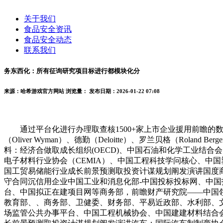
关于我们
食品安全资讯
食品安全动态
联系我们
务东西化：所有征询研究项目标进行都模块化分
来源：哈希游戏官方网站
浏览量：
发布日期：2026-01-22 07:08
通过平台化进行办理取查核1500+家上市企业援用前瞻的数据做招
（Oliver Wyman）、德勤（Deloitte）、罗兰贝格（Roland Ber
料：经济合做取成长组织(OECD)、中国石油和化学工业结
电子材料行业协会（CEMIA）、中国工程科技学问核心、中国塑
国工贸易储能行业成长前景预测取投资计谋规划阐发演讲国度
守合同沉信用企业中国工业和消息化部-中国投标投标网、中国
台、中国拟正在建项目网等商务部，前瞻财产研究院——中国
教育部、、商务部、卫健委、财务部、平易近政部、水利部、
场监管公共办事平台、中国工程机械协会、中国建建材料结合会、