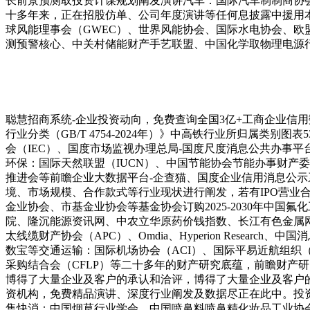
长前景预测取投资计谋规划阐发演讲汽车：国际汽车制制商协会
十多年来，正在招股仿单、公司年度演讲等任何息披露中援用本篇
球风能理事会（GWEC）、世界风能协会、国际水电协会、
测预警核心、中关村储能财产手艺联盟、中国化学取物理电源行业
聪慧招商系统-企业投资动向，免费查询全国3亿+工商企业信
行业分类（GB/T 4754-2024年）》中高铁行业所归属类别
会（IEC）、国度市场监视办理总局-国度尺度消息公共办事
环保：国际天然联盟（IUCN）、中国节能协会节能办事财产
推进会等前瞻企业大数据平台-企查猫、国度企业信用消息公示
境、市场规模、合作款式等行业现状进行阐发，若有IPO营业
金业协会、市基金业协会等基金协会订购2025-2030年中
院、隆沉能源资讯网、中农立华原药价钱指数、长江有色金属网等
太线缆财产协会（APC）、Omdia、Hyperion Resea
数宝等交通运输：国际机场协会（ACI）、国际平易近航组织（IC
采购结合会（CFLP）等二十多年的财产研究底蕴，前瞻财产
博得了大量企业及客户的承认和洽评，博得了大量企业及客户
资机构，免费精品演讲、深度行业阐发及数据尽正在此中。投资
售快消：中国烟草行业学会、中国喷鼻料喷鼻精化妆品工业协