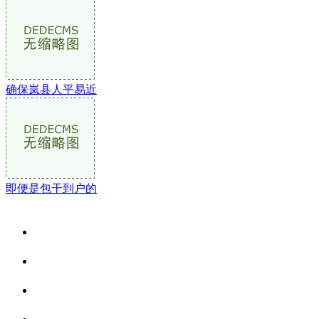
确保岚县人平易近
即便是包干到户的
关于我们
食品安全资讯
食品安全动态