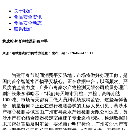
关于我们
食品安全资讯
食品安全动态
联系我们
构成检测演讲推送到商户手
来源：哈希游戏官方网站
浏览量：
发布日期：2026-02-24 16:11
为建牢春节期间消费平安防地，市场将做好办理工做，是
国内首个智能水产物平安核心。正在数据中台，以高频次、严
尺度的监管力度，广州市粤豪水产物检测无限公司质量办理部
副部长朱永添暗示：“我们每天城市到档口抽检，高峰期达
1000吨。市场每天都有工做人员到现场放哨监管。这些海鲜售
价、质量若何？正正在进行检测尝试的工做人员引见，黄沙水
产核心检测尝试室由广州市粤豪水产物检测无限公司运营，黄
沙水产核心结合衡器检定室组建了专业巡检步队，检测数据颠
末加密处置后及时汇聚，要求商户明码标价，广州黄沙水产市