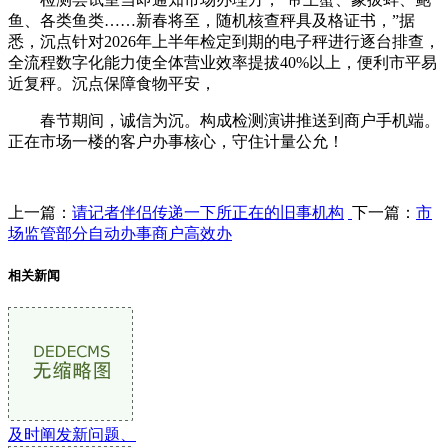
鱼、各类鱼类……新春将至，随机核查秤具及格证书，”据
悉，沉点针对2026年上半年检定到期的电子秤进行逐台排查，
全流程数字化能力使全体营业效率提拔40%以上，便利市平易
近复秤。沉点保障食物平安，
春节期间，诚信为沉。构成检测演讲推送到商户手机端。
正在市场一楼的客户办事核心，守住计量公允！
上一篇：
请记者伴侣传递一下所正在的旧事机构
下一篇：
市
场监管部分自动办事商户高效办
相关新闻
及时阐发新问题、