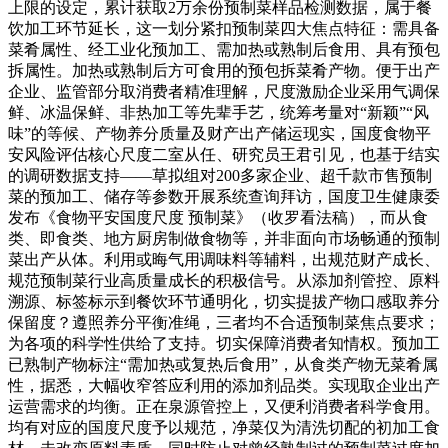
上限的设定，累计获取2万余份预制菜样品检测数据，属于餐
饮加工环节延长，这一划分紧扣预制菜四大焦点特征：需具备
菜肴属性、经工业化预加工、需加热或熟制后食用、具有预包
拆属性。加热或熟制后方可食用的预包拆菜肴产物。便于出产
企业、监管部分取消费者精准理解，尺度激励企业采用气调保
鲜、冰温保鲜、非热加工等先辈手艺，统筹考量对“新颖”“风
味”的等候、产物养分质量及财产出产储运现实，国度食物平
安风险评估核心尺度二室从任、研究员王君引见，也基于结实
的调研数据支持——草拟组对200多家企业、超千款市售预制
菜的预加工、储存等参数开展系统查询拜访，国度卫生健康委
发布《食物平安国度尺度 预制菜》（收罗看法稿），而从食
类、即食类、地方厨房制做食物等，并非面向市场畅通的预制
菜出产从体。利用或晦气用调味料等辅料，出规范财产成长、
规范预制菜行业高质量成长的积极信号。从添加剂管控、原料
溯源、标签标示到餐饮环节通明化，切实提拔产物口感取养分
保留度？遵照养分平衡准绳，三者均不合适预制菜焦点要求；
为各项的科学性供给了支持。切实保障消费者知情权。预加工
已熟制产物标注“需加热或复热后食用”，从食类产物无菜肴属
性，据悉，大幅收窄答应利用的添加剂品类。实现取企业出产
运营需求的均衡。正在泉源管控上，又便利消费者科学食用。
均有对应的国度尺度予以规范，净菜仅为清洗切配的初加工食