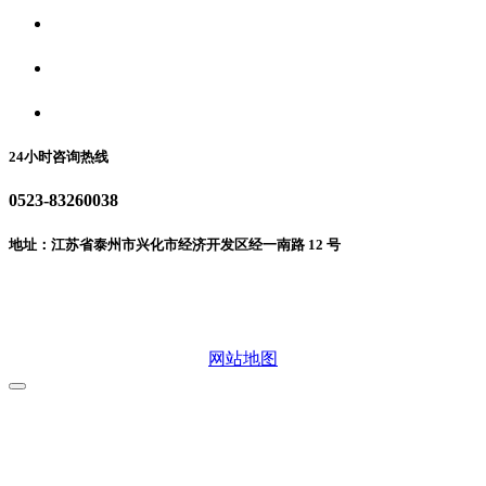
食品安全资讯
食品安全动态
联系我们
24小时咨询热线
0523-83260038
地址：江苏省泰州市兴化市经济开发区经一南路 12 号
微信二维码
网站地图