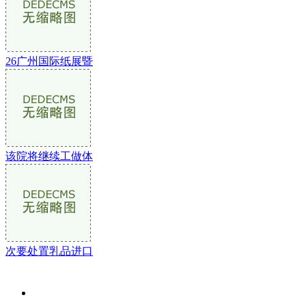
26广州国际纸展暨
该院将继续工做体
次要处置乳品进口
关于我们