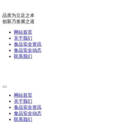
品质为立足之本
创新乃发展之道
网站首页
关于我们
食品安全资讯
食品安全动态
联系我们
网站首页
关于我们
食品安全资讯
食品安全动态
联系我们