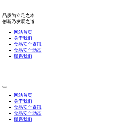
品质为立足之本
创新乃发展之道
网站首页
关于我们
食品安全资讯
食品安全动态
联系我们
网站首页
关于我们
食品安全资讯
食品安全动态
联系我们