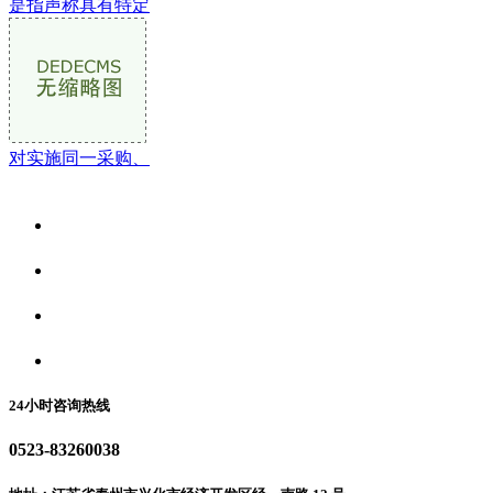
是指声称具有特定
对实施同一采购、
关于我们
食品安全资讯
食品安全动态
联系我们
24小时咨询热线
0523-83260038