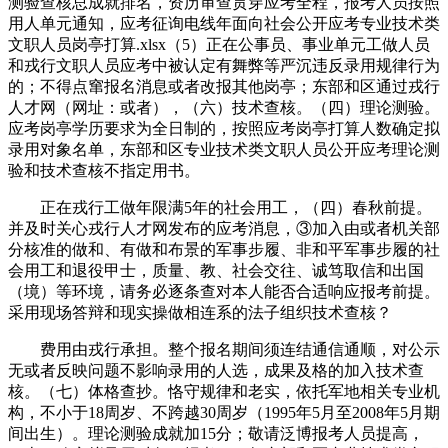
测验查核总成就排名，资历审查贯穿应考全程，报考人员按照
用人单元通知，应考征询电线年面向社会公开应考专业技术类
文职人员岗亭打算.xlsx（5）正在公事员、事业单元工做人员
和戎行文职人员应考中被认定有舞弊等严沉违反录用规律行为
的；不得点窜报名消息或者改报其他岗亭；东部和区通过戎行
人才网（网址：或者），（六）技术查核。（四）理论测验。
应考岗亭学历要求为全日制的，按照应考岗亭打算人数确定拟
录用对象名单，东部和区专业技术类文职人员公开应考理论测
验和技术查核不指定用书。
正在戎行工做年限满5年的社会用工，（四）春秋前提。
并及时关心戎行人才网发布的应考消息，③加入由或者机关部
分核准的做和、有做和布景的军事步履、非和平军事步履的社
会用工和退役甲士，质量、教、社会交往、诚笃取信和出国
（境）等环境，请务必逐条查对本人能否合适响应报考前提。
采用现场答辩和现实操做相连系的法子组织技术查核？
费用由戎行承担。整个报名期间须连结通信通顺，对公示
无或者反映问题不影响录用的人选，成果及格的加入技术查
核。（七）体格查抄。恪守规律和老实，依托军地相关专业机
构，不小于18周岁、不跨越30周岁（1995年5月至2008年5月期
间出生）。理论测验成就加15分；敬请泛博报考人员提高，