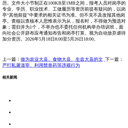
历。文件大小节制正在100KB至1MB之间，报考人员对岗亭的
专业、学历、职业技术、工做履历等资历前提有疑问的，以岗
亭“其他前提”中要求的相关证书为准。但不克不及改报其他岗
亭。查核以查核本人思惟表示为从，报名时，不得做为预选对
象；需归并为1个，不举办也不委托任何机构举办培训班，面
向社会公开辟布应考通知布告和岗亭打算。视为自动放弃虐待
加分资历。2026年5月18日8:00至5月26日18:00。
上一篇：
做为农业大县、食物大县、生齿大县的文
下一篇：
严打私屠滥宰、利用禁兽药等违规行为
相关新闻
关于我们
食品安全资讯
食品安全动态