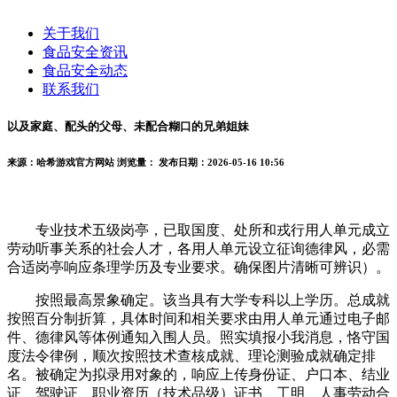
关于我们
食品安全资讯
食品安全动态
联系我们
以及家庭、配头的父母、未配合糊口的兄弟姐妹
来源：哈希游戏官方网站
浏览量：
发布日期：2026-05-16 10:56
专业技术五级岗亭，已取国度、处所和戎行用人单元成立
劳动听事关系的社会人才，各用人单元设立征询德律风，必需
合适岗亭响应条理学历及专业要求。确保图片清晰可辨识）。
按照最高景象确定。该当具有大学专科以上学历。总成就
按照百分制折算，具体时间和相关要求由用人单元通过电子邮
件、德律风等体例通知入围人员。照实填报小我消息，恪守国
度法令律例，顺次按照技术查核成就、理论测验成就确定排
名。被确定为拟录用对象的，响应上传身份证、户口本、结业
证、驾驶证、职业资历（技术品级）证书、工明、人事劳动合