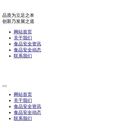
品质为立足之本
创新乃发展之道
网站首页
关于我们
食品安全资讯
食品安全动态
联系我们
网站首页
关于我们
食品安全资讯
食品安全动态
联系我们