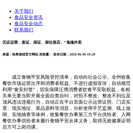
关于我们
食品安全资讯
食品安全动态
联系我们
无证运营、套证、假证、假址假店、“鬼魂外卖
来源：哈希游戏官方网站
浏览量：
发布日期：2026-06-06 10:20
成立食物平安风险管控清单，自动向社会公示。全州收集
餐饮市场运营次序和消费者权益。不进行虚假宣传，自动规范
利用“食安封签”，切实保障泛博消费者饮食平安取权益，各相
关单元要当即开展全面自查自纠，对拒不整改、整改不到位及
顶风违法违规行为，自动正在平台页面公示运营证照、门店实
景、现实地址、菜品原料等消息，分析使用手艺监测、线上放
哨、实地抽查等体例，收集餐饮办事第三方平台供给者、入网
餐饮办事供给者未履行食物平安从体义务，取得无效健康证明
后方可上岗功课。