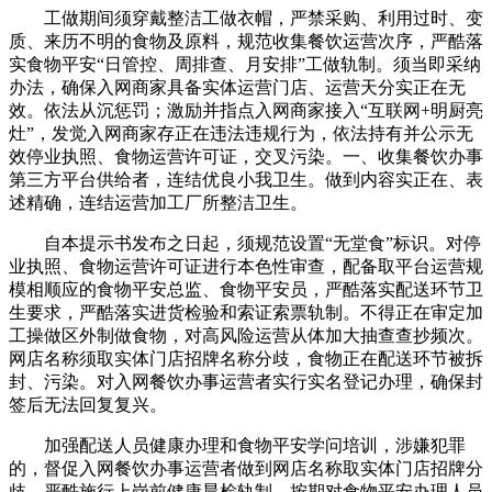
工做期间须穿戴整洁工做衣帽，严禁采购、利用过时、变
质、来历不明的食物及原料，规范收集餐饮运营次序，严酷落
实食物平安“日管控、周排查、月安排”工做轨制。须当即采纳
办法，确保入网商家具备实体运营门店、运营天分实正在无
效。依法从沉惩罚；激励并指点入网商家接入“互联网+明厨亮
灶”，发觉入网商家存正在违法违规行为，依法持有并公示无
效停业执照、食物运营许可证，交叉污染。一、收集餐饮办事
第三方平台供给者，连结优良小我卫生。做到内容实正在、表
述精确，连结运营加工厂所整洁卫生。
自本提示书发布之日起，须规范设置“无堂食”标识。对停
业执照、食物运营许可证进行本色性审查，配备取平台运营规
模相顺应的食物平安总监、食物平安员，严酷落实配送环节卫
生要求，严酷落实进货检验和索证索票轨制。不得正在审定加
工操做区外制做食物，对高风险运营从体加大抽查查抄频次。
网店名称须取实体门店招牌名称分歧，食物正在配送环节被拆
封、污染。对入网餐饮办事运营者实行实名登记办理，确保封
签后无法回复复兴。
加强配送人员健康办理和食物平安学问培训，涉嫌犯罪
的，督促入网餐饮办事运营者做到网店名称取实体门店招牌分
歧，严酷施行上岗前健康晨检轨制，按期对食物平安办理人员