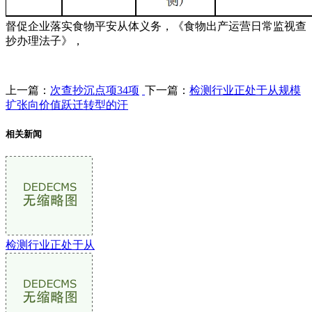
督促企业落实食物平安从体义务，《食物出产运营日常监视查
抄办理法子》，
上一篇：
次查抄沉点项34项
下一篇：
检测行业正处于从规模
扩张向价值跃迁转型的汗
相关新闻
检测行业正处于从