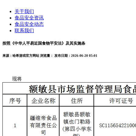
关于我们
食品安全资讯
食品安全动态
联系我们
按照《中华人平易近国食物平安法》及其实施条
来源：哈希游戏官方网站
浏览量：
发布日期：2026-06-20 05:01
现将