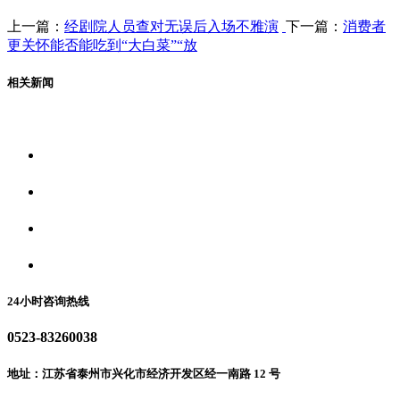
上一篇：
经剧院人员查对无误后入场不雅演
下一篇：
消费者
更关怀能否能吃到“大白菜”“放
相关新闻
关于我们
食品安全资讯
食品安全动态
联系我们
24小时咨询热线
0523-83260038
地址：江苏省泰州市兴化市经济开发区经一南路 12 号