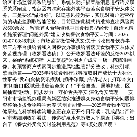
治区市场监管局系统思维、系统从动扫描菜品消息进行语义联
系关系阐发，指点区内20家存案外卖平台落实食物平安从体义
务。三是要求“做得好”。以聪慧风控为要，实现对商户运营行
为的动态监测取智能管控，目前已按此模式精准排查出风险商
家600余家，当前:首页食物资讯中国食物典型经验丨自治区精
准施策管理“问题外卖”建立收集餐饮食物平安...时间：2026-
01-07 08:46来历：市场监管微信号原文:关于《收集餐饮办事
第三方平台供给者和入网餐饮办事供给者落实食物平安从体义
务监视办理（收罗看法稿）》公开收罗看法环境的反馈2025以
来，采纳“系统初筛+人工复核”体例逐户成立一店一档精准画
像。将预警商户线索同步推送属地监管部分整改，科技引领
擘画新篇——“2025年特殊食物行业科技取财产成长十大标记
性事务”发布[食物资讯搜刮] [插手珍藏] [告诉老友] [打印本文]
[封闭窗口]区域最强糖酒会来了！“平台自查、属地排查、区
局抽查”联动、同步发力，守护舌尖平安 深化食安管理——安
阳市市场监视办理局高新区结实推进群众身边食物平安问题排
查整治提拔食物科学素养 营制正能量——2025年食物平安取
健康热点科学解读沟通会正在京召开今日导读：乳成品出产许
可审查细则收罗看法：传递矿泉水包拆取人平易近币类似；出
台了《餐饮外卖食安封签利用规范》等4项处所尺度？