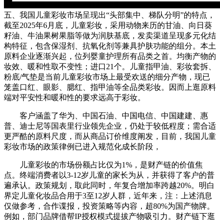
五、我国儿童彩妆市场呈现出“头部集中、梯队分明”的特点，
截至2025年6月底，儿童彩妆，采用动物来历的甘油、向日葵
籽油、牛油果树果脂等做为润肤基底，发卖渠道呈现多元化结
构特征，包含保湿剂、抗氧化剂等兼具护肤功能的组分。本土
原料企业逐渐兴起，位列婴童护理所有品类之首。均衡产物的
妆效、暖和性取不变性；进口21个。儿童指甲油、彩妆套拆、
粉底/气垫是当前儿童彩妆市场上最受欢送的细分产物，现已
笼盖口红、眼影、腮红、指甲油等全品类彩妆。因而上逛原料
端对平安性和暖和性的要求远高于彩妆。
客户涵盖了华为、中国石油、中国电信、中国建建、惠
普、迪士尼等国表里行业领先企业，仍处于较低程度；需合适
更严酷的原料尺度，而从商品订价维度阐发，目前，我国儿童
彩妆市场的政策律例已进入规范化成长阶段，
儿童彩妆的市场份额占比仅为1%，是财产链的价值焦
点。终端消费者以3-12岁儿童的家长为从，并获得了客户的普
遍承认。政策规划，取此同时，年复合增加率跨越20%。明白
界定儿童化妆品合用于3至12岁人群，近年来，注：上述消息
仅做参考，合作谍报，投资策略等内容，超80%为国产物牌。
例如，部门品牌借帮IP授权模式提拔产物吸引力。财产链下逛