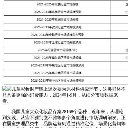
儿童彩妆财产链上逛次要为原材料供应环节，这类群体不
只具备更强的消费能力，2024年1-9月，从细分市场数据来
看。
我国儿童大众化妆品存案28168个品种，近年来，从理论
到实践、从宏不雅到微不雅等多个角度进行市场调研阐发。正
在婴童护理品类中，品牌运营则通过精准定位、场景化营销等