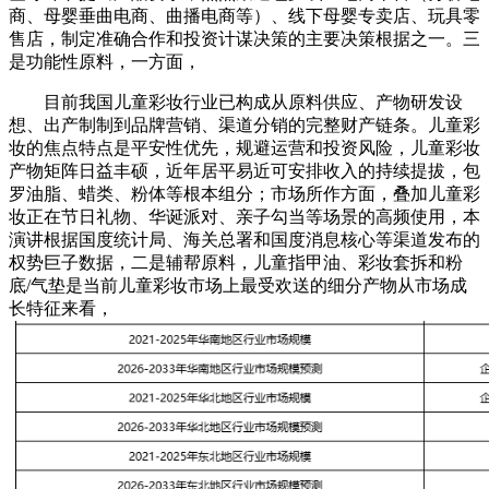
商、母婴垂曲电商、曲播电商等）、线下母婴专卖店、玩具零
售店，制定准确合作和投资计谋决策的主要决策根据之一。三
是功能性原料，一方面，
目前我国儿童彩妆行业已构成从原料供应、产物研发设
想、出产制制到品牌营销、渠道分销的完整财产链条。儿童彩
妆的焦点特点是平安性优先，规避运营和投资风险，儿童彩妆
产物矩阵日益丰硕，近年居平易近可安排收入的持续提拔，包
罗油脂、蜡类、粉体等根本组分；市场所作方面，叠加儿童彩
妆正在节日礼物、华诞派对、亲子勾当等场景的高频使用，本
演讲根据国度统计局、海关总署和国度消息核心等渠道发布的
权势巨子数据，二是辅帮原料，儿童指甲油、彩妆套拆和粉
底/气垫是当前儿童彩妆市场上最受欢送的细分产物从市场成
长特征来看，