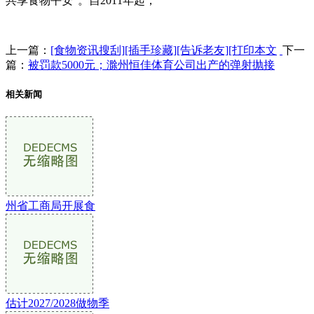
共享食物平安”。自2011年起，
上一篇：
[食物资讯搜刮][插手珍藏][告诉老友][打印本文
下一
篇：
被罚款5000元；滁州恒佳体育公司出产的弹射抛接
相关新闻
州省工商局开展食
估计2027/2028做物季