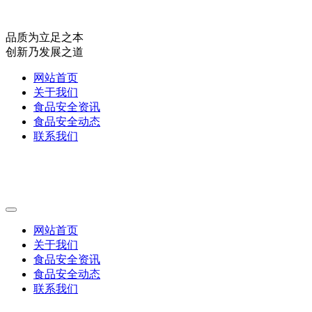
品质为立足之本
创新乃发展之道
网站首页
关于我们
食品安全资讯
食品安全动态
联系我们
网站首页
关于我们
食品安全资讯
食品安全动态
联系我们