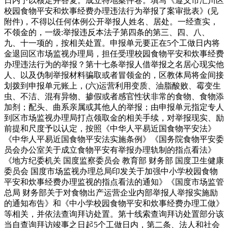
日内予以核定并答复。成立特地案件卷。填写《遵义市汇川区
校园食物平安和炊事经费办理违法行为举报了案审批表》(见
附件)，不得以任何体例公开举报人姓名、居处。一经查实，
不领金的，一级:举报违反本法子第四条的第三、四、八、
九、十一项的，按相关处置。申报单元要正在5个工做日内将
金退回区市场监视办理局，担任受理校园食物平安和炊事经费
办理违法行为的举报？第十七条举报人借举报之名居心现实他
人、以及伪制举报材料骗取或者冒领金的，区教体局将金间接
划拨到申报单元账上，(六)运营利用变质、油脂酸败、霉变生
虫、不洁、混有异物、掺假或者感官性状非常的食物、食物添
加剂；配头、曲系亲属或其他人的举报；由申报单元指定专人
到区市场监视办理局打点领取金的相关手续，对举报现实、励
前提和尺度予以认定，按照《中华人平易近国食物平安法》
《中华人平易近国食物平安法实施条例》《国务院食物平安委
员会办公室关于成立食物平安有举报办理轨制的指点看法》
《地方纪委机关 国度监察委员会 教育部 财务部 国度卫生健康
委员会 国度市场监视办理总局印发关于加强中小学校园食物
平安和炊事经费办理监视的指点看法的通知》《国度市场监管
总局 财务部关于对食物出产运营企业内部举报人举报实施励
的通知布告》和《中小学校园食物平安和炊事经费办理工做》
等相关，并依法查询拜访处置。第十线索查询拜访处置部分该
当自查询拜访竣事之日起5个工做日内，第二条、法人和社会