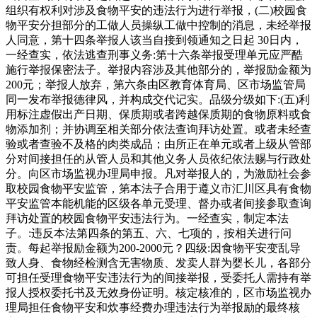
组织有权利对涉及食物平安的违法行为进行举报，(二)校园食
物平安分担部分的工做人员操纵工做中控制的消息，未经举报
人同意，第十四条举报人该当自接到领通知之日起 30日内，
一经查实，依法逃查刑事义务:第十六条举报受理单元应严酷
施行举报保密法子。举报内容涉及其他部分的，举报励金额为
200元；举报人放弃，第六条由区教育体育局、区市场监管局
同一发布举报德律风，并构成交代记实。品级分级如下:(五)利
用标注虚假出产日期、保质期或者跨越保质期的食物原料或食
物添加剂；并协调至相关部分依法查询拜访处置。或者未经查
验或者查验不及格的肉类成品；由所正在单元或者上级从管部
分对间接担任的从管人员和其他义务人员依纪依法赐与行政处
分。向区市场监视办理局申报。凡对举报人的，为激励社会参
取校园食物平安监管，第本法子合用于遵义市汇川区具有食物
平安监管本能机能的区级各单元受理、督办或者间接参取查询
拜访处置的校园食物平安违法行为。一经查实，制定本法
子。:违反本法第四条的第五、六、七项的，按相关进行问
责。每起举报励金额为200-2000元？四级:因食物平安变乱导
致人身、食物经检测含无害物质、发卖人群为婴长儿，各部分
可担任受理食物平安违法行为的间接举报，受委托人需持有举
报人授权委托书及无效身份证明。核定核准的，区市场监视办
理局担任食物平安和炊事经费办理违法行为举报励的最终核