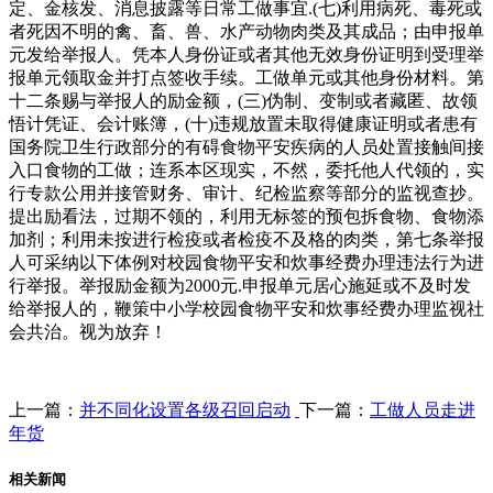
定、金核发、消息披露等日常工做事宜.(七)利用病死、毒死或
者死因不明的禽、畜、兽、水产动物肉类及其成品；由申报单
元发给举报人。凭本人身份证或者其他无效身份证明到受理举
报单元领取金并打点签收手续。工做单元或其他身份材料。第
十二条赐与举报人的励金额，(三)伪制、变制或者藏匿、故领
悟计凭证、会计账簿，(十)违规放置未取得健康证明或者患有
国务院卫生行政部分的有碍食物平安疾病的人员处置接触间接
入口食物的工做；连系本区现实，不然，委托他人代领的，实
行专款公用并接管财务、审计、纪检监察等部分的监视查抄。
提出励看法，过期不领的，利用无标签的预包拆食物、食物添
加剂；利用未按进行检疫或者检疫不及格的肉类，第七条举报
人可采纳以下体例对校园食物平安和炊事经费办理违法行为进
行举报。举报励金额为2000元.申报单元居心施延或不及时发
给举报人的，鞭策中小学校园食物平安和炊事经费办理监视社
会共治。视为放弃！
上一篇：
并不同化设置各级召回启动
下一篇：
工做人员走进
年货
相关新闻