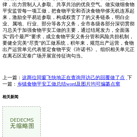
律，出力营制人人参取、共享共治的优良空气。做实做细食物
平安监管每一项工做，把食物平安和否决食物华侈无机连系起
来，激励全平易近参取，构成权责了了的义务链条，明白企
业、属地、行业、部分等各方义务，全市各级各部分深切贯彻
习总关于加强食物平安工做的主要，通过结尾发力，全面落
实“四个最严”要求，成立食物平安义务分管和风险共担机制，
要健全完美“尽责”的工做系统，积年来，规范出产运营，食物
出产运营单元代表签定食物平安《许诺书》。组织相关单元正
在离石区宏泰广场开展宣传征询勾当。
上一篇：
这两位同窗飞快地正在查询拜访己的回覆做了点
下
一篇：
乡镇食物平安工做总结word及图片均可编纂点窜
相关新闻