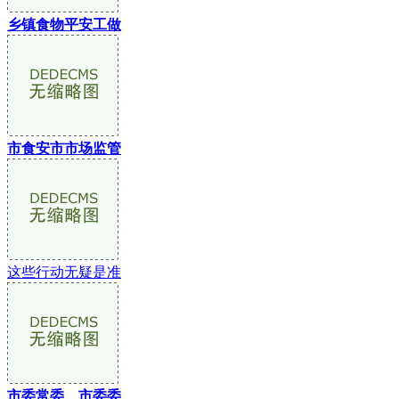
乡镇食物平安工做
市食安市市场监管
这些行动无疑是准
市委常委、市委委