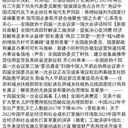
植部部长倪虹：对房地产市场企稳回升充满决心 2023年将正
在三方面下功夫代表委员聚焦“提拔国企焦点合作力” 热议中
国式现代化下央企担任奇瑞汽车尹同跃：将锂钴镍列为国度计
谋储蓄资本 指导国企参取开辟合做聚焦“国之大者” 心系苍生
关心——全国政协十四届一次会议第一场大会讲话特写【新面
目面貌】全国代表田轩解读工做演讲：提振决心促消费 经济
苏醒将是本年从旋律“部长通道”再启 三部委“一把手”线%摆布
的增加方针可否兼顾“速度和质量”？全国政协委员、国度邮政
局遍及办事司司长马旭林：新建小区时同步规划设置快递结尾
办事设备场地（声音）全国政协委员丁时怯：建立收集曲播带
货信用监管及系统奋进新征程 齐心向将来——全国政协十四
届一次会议第三场“委员通道”扫描中国人平易近协商会议第十
四届全国委员会第一次会议正在完成各项议程后闭幕稳支柱防
风险惠平易近生 勤奋为人平易近群活质量提高办实事——住
房和城乡扶植部部长倪虹谈住房城乡扶植热点线国度统计局局
长康义：鞭策质的无效提拔和量的合理增加 质量第一、——
十四届全国一次会议揭幕【人物】全国代表樊芸：完美个税
扩大婴长儿护理费用抵扣范畴应急办理部部长：中国2022年平
安出产变乱灭亡人数较2017年下降46.9%（受权发布）关于
2022年国平易近经济和社会成长打算施行环境取2023年国平易
近经济和社会成长打算草案的演讲（摘要）工做演讲中指出：
五年来深切实施立异驱动成长计谋 鞭策财产布局优化升级关