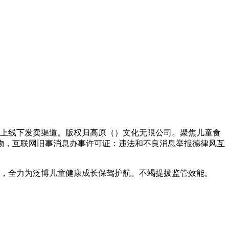
线上线下发卖渠道。版权归高原（）文化无限公司。聚焦儿童食
物，互联网旧事消息办事许可证：违法和不良消息举报德律风互
以来，全力为泛博儿童健康成长保驾护航。不竭提拔监管效能。