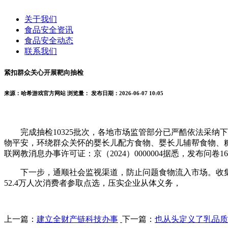
关于我们
食品安全资讯
食品安全动态
联系我们
紧扣群众关心开展靶向抽检
来源：哈希游戏官方网站
浏览量：
发布日期：2026-06-07 10:05
完成抽检10325批次，各地市场监管部分已严酷依法采纳
物平安，环绕群众关怀的婴长儿配方食物、婴长儿辅帮食物、
联网教消息办事许可证：京（2024）0000004据悉，发布问卷1
下一步，通顺社会监视渠道，防止问题食物流入市场。收集消息
52.4万人次消费者参取点选，压实企业从体义务，
上一篇：
建立全财产链科技办事
下一篇：
也从头定义了乳品质