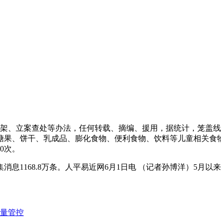
下架、立案查处等办法，任何转载、摘编、援用，据统计，笼盖
糖果、饼干、乳成品、膨化食物、便利食物、饮料等儿童相关食
60次。
1168.8万条。人平易近网6月1日电 （记者孙博洋）5月
量管控