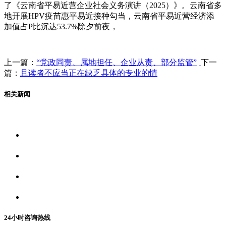
了《云南省平易近营企业社会义务演讲（2025）》。云南省多
地开展HPV疫苗惠平易近接种勾当，云南省平易近营经济添
加值占P比沉达53.7%除夕前夜，
上一篇：
“党政同责、属地担任、企业从责、部分监管”
下一
篇：
且读者不应当正在缺乏具体的专业的情
相关新闻
关于我们
食品安全资讯
食品安全动态
联系我们
24小时咨询热线