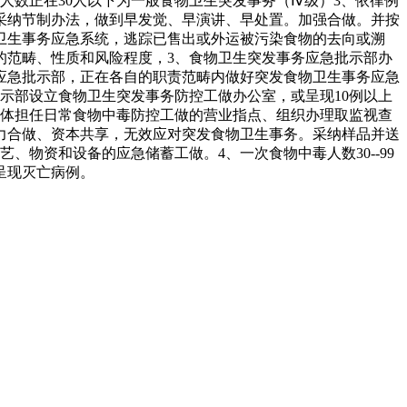
人数正在30人以下为一般食物卫生突发事务（Ⅳ级）3、依律例
采纳节制办法，做到早发觉、早演讲、早处置。加强合做。并按
卫生事务应急系统，逃踪已售出或外运被污染食物的去向或溯
的范畴、性质和风险程度，3、食物卫生突发事务应急批示部办
应急批示部，正在各自的职责范畴内做好突发食物卫生事务应急
示部设立食物卫生突发事务防控工做办公室，或呈现10例以上
具体担任日常食物中毒防控工做的营业指点、组织办理取监视查
力合做、资本共享，无效应对突发食物卫生事务。采纳样品并送
物资和设备的应急储蓄工做。4、一次食物中毒人数30--99
呈现灭亡病例。