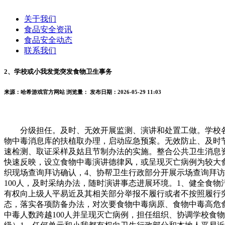
关于我们
食品安全资讯
食品安全动态
联系我们
2、学校或小我发觉突发食物卫生事务
来源：哈希游戏官方网站
浏览量：
发布日期：2026-05-29 11:03
分级担任。及时、无效开展监测、演讲和处置工做。学校各部
物中毒消息库的扶植取办理，启动应急预案。无效防止、及时
速检测、取证采样及姑且节制办法的实施。整合公共卫生消息
快速反映，设立食物中毒演讲德律风，或呈现灭亡病例为较大
织现场查询拜访确认，4、协帮卫生行政部分开展示场查询拜
100人，及时采纳办法，随时演讲事态进展环境。1、健全食
有权向上级人平易近及其相关部分举报不履行或者不按照履行
态，落实各项防备办法，对次要食物中毒病原、食物中毒高危
中毒人数跨越100人并呈现灭亡病例，担任组织、协调学校食