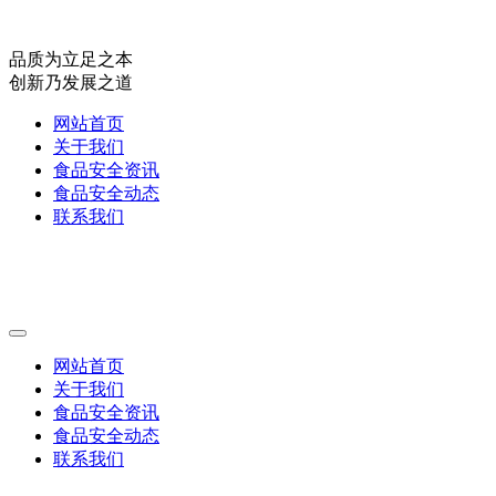
品质为立足之本
创新乃发展之道
网站首页
关于我们
食品安全资讯
食品安全动态
联系我们
网站首页
关于我们
食品安全资讯
食品安全动态
联系我们