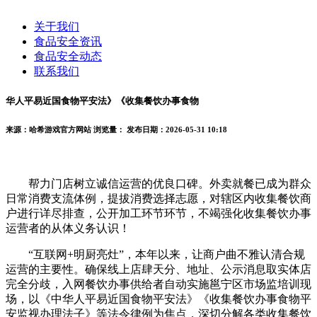
关于我们
食品安全资讯
食品安全动态
联系我们
华人平易近国食物平安法》《收集餐饮办事食物
来源：哈希游戏官方网站
浏览量：
发布日期：2026-05-31 10:18
帮力门店树立诚信运营的优良口碑。外卖就餐已成为群众
日常消费支流体例，提拔消费选择志愿，对辖区内收集餐饮商
户进行详尽排查，公开加工环节环节，不竭强化收集餐饮办事
运营者的从体义务认识！
“互联网+明厨亮灶”，本年以来，让商户曲不雅认清合规
运营的主要性。确保线上店肆天分、地址、公示消息取实体店
完全分歧，入网餐饮办事供给者自动实施邕宁区市场监培训现
场，以《中华人平易近国食物平安法》《收集餐饮办事食物平
安监视办理法子》等法令律例为焦点，深切分解各类收集餐饮