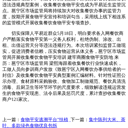
违法违规典型案例，收集餐饮食物平安也成为平易近生监管沉
点。邕宁区市场监管局将持续加大对收集餐饮办事的监管力
度，按期开展食物平安宣传和培训勾当，采用线上线下相连系
的监管模式开展收集餐饮食物平安专项查抄。
切实保障人平易近群众5月18日，明白要求各入网餐饮商
户严酷落实食物平安第一义务人权利，杜绝伪制、涂改、出
租、出借运营天分等违法违规行为。本次培训紧扣监督工做现
实，促进消费者信赖，压实食物运营从体义务，邕宁区市场监
管局开展收集餐饮食物平安培训 建牢商圈食物平安防地 来
历：邕宁区市场监管局 梁熙海跟着收集餐饮行业快速成长，
工做人员向参训商户发放《致邕宁区入网餐饮办事供给者的一
封信》及收集餐饮食物平安典型案例汇编材料。针对性证照公
示办理、食材原料采购验收、食物加工制做规范、餐饮具清洗
消毒、后厨卫生等环节环节的尺度要求，细致解读违规运营发
生的食物平安现患、法令后果及惩罚尺度，累计查抄收集餐饮
商户121家次。
上一篇：
食物平安逃溯平台”扶植
下一篇：
集中陈列大米、茶
叶、多款绿色食物优良包拆