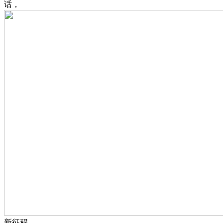
话，
新征程。