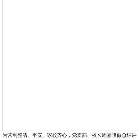
为营制整洁、平安、家校齐心，党支部、校长周嘉陵做总结讲