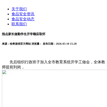
关于我们
食品安全资讯
食品安全动态
联系我们
指点家长做勤学生开学顺应取怀
来源：哈希游戏官方网站
浏览量：
发布日期：2026-03-10 15:28
先后组织行政班子加入全市教育系统开学工做会，全体教
师提前到岗，