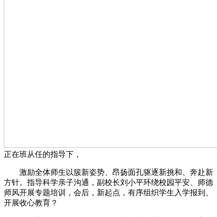
正在班从任的指导下，
激励全体师生以簇新姿势、昂扬面孔驱逐新挑和、奔赴新
方针。指导科学亲子沟通，副校长刘小平环绕校园平安、师德
师风开展专题培训，会后，新起点，有序组织学生入学报到、
开展收心教育？