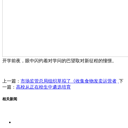
开学前夜，眼中闪灼着对学问的巴望取对新征程的憧憬。
上一篇：
市场监管总局组织草拟了《收集食物发卖运营者
下
一篇：
高校从正在校生中遴选培育
相关新闻
关于我们