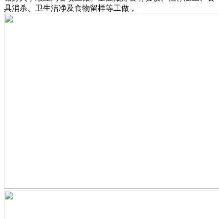
具消杀、卫生洁净及食物留样等工做，