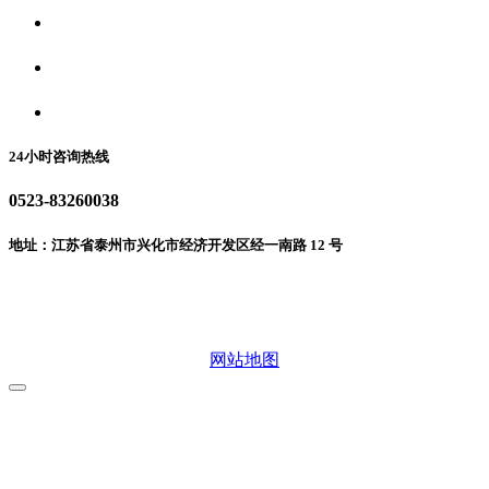
食品安全资讯
食品安全动态
联系我们
24小时咨询热线
0523-83260038
地址：江苏省泰州市兴化市经济开发区经一南路 12 号
微信二维码
网站地图