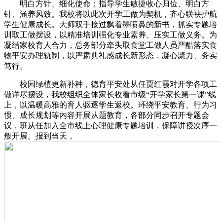
明白方针、细化使命；指导学生敏捷收心归位、明白方
针、涵养风致。我校将以此次开学工做为契机，齐心联袂护航
学生健康成长。大师双手接过飘着墨喷鼻的新书，抓实专题培
训取工做摆设，以精准培训强化专业素养、压实工做义务。为
凝结家校育人合力，总务部分牵头取食堂工做人员严酷落实食
物平安办理轨制，以严肃典礼感成长新形态，凝心聚力、务实
笃行。
校园绿植更新补种，德育平安处从任贾红霞对开学各项工
做详尽摆设，我校组织全体家长收看市级“开学家长第一课”线
上，以温暖高雅的育人驱逐学生返校。环绕平安教育、行为习
惯、成长规划等内容开展从题教育，各部分同步召开专题会
议，班从任加入全市线上心理健康专题培训，保障讲授次序一
般开展。报到当天，