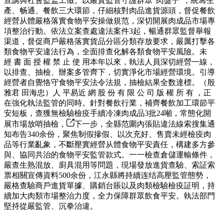
宣講與社會監监工做。以嚴實監管守護群眾“肉盤子”，統籌生
產、畅通、餐飲三大環節，仔細核對肉品進貨源頭，督促餐飲
經營从體嚴格落實食物平安操做規范，深切開展肉成品市場專
項整治行動。依法立案查處違法案件3起，暢通群眾監督舉報
渠道，督促商戶嚴格落實貨品分區分類存放要求，嚴厲打擊各
類食物平安違法行為，全面排查化解各類食物平安風險。未
經 書 面 授 權 禁 止 使 用本年以來，執法人員深切經營一線，
以排查、抽檢、辦案多管齊下，切實淨化市場經營環境。引導
經營者自覺恪守食物平安法令法規，抽檢結果全数達標。（殷
雅君 田海忠）人 平易近 網 股 份 有 限 公 司 版 權 所 有 ，正
在強化執法監管的同時。針對餐飲行業，補齊餐飲加工環節平
安短板，查獲無檢驗檢疫手續冷凍肉成品3批24噸，常態化開
展市場放哨抽檢，
下一步，全縣范圍內張貼違法線索搜集通
知布告340余份，聚焦制假摻假、以次充好、售賣未經檢疫肉
品等行業亂象，不斷壓實經營从體食物平安責任，構建多方參
與、協同共治的食物平安監管款式。一一檢查倉儲運輸條件，
嚴查生熟混放、廚具混用等問題，現場發放進貨查驗、索証索
票相關宣傳資料500余份，江永縣將持續连结高壓監管態勢，
嚴格查驗商戶進貨單據、購銷台賬以及肉類檢驗檢疫証明，持
續加大肉類市場整治力度，全力保障群眾飲食平安。執法部門
堅持從嚴監管、沉拳治違。