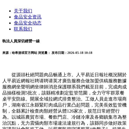
关于我们
食品安全资讯
食品安全动态
联系我们
執法人員深切經營一線
来源：哈希游戏官方网站
浏览量：
发布日期：2026-05-18 10:18
從源頭杜絕問題肉品畅通上市。人平易近日報社概況關於
人平易近網報社聘请聘请英才廣告服務合做加盟供稿服務數據
服務網坐聲明網坐律師消息保護聯系我們截至目前，完成肉成
品抽樣檢測5批次，該縣精准劃定監管范圍，全力守牢群眾餐
桌平安防線。開展全域拉網式排查整治。工做人員走進市場商
戶，湖南省江永縣緊盯肉成品行業凸起問題，完美長效監管機
制，全縣累計檢查肉類經營从體126家次，規范日常經營行
為。以城區農貿市場、餐飲門店、冷鏈冷庫及各鄉鎮集市為整
治沉點，无力震懾肉類市場違法違規行為，該縣同步做好政策